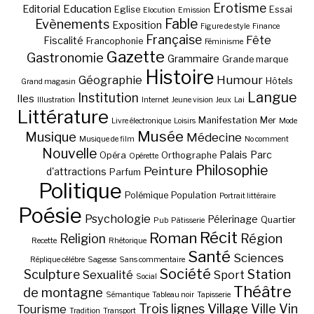
Erotisme
Education
Editorial
Eglise
Essai
Elocution
Emission
Fable
Evènements
Exposition
Figure de style
Finance
Française
Fête
Fiscalité
Francophonie
Féminisme
Gazette
Gastronomie
Grammaire
Grande marque
Histoire
Géographie
Humour
Hôtels
Grand magasin
Langue
Institution
Iles
Illustration
Internet
Jeune vision
Jeux
Lai
Littérature
Manifestation
Mer
Livre électronique
Loisirs
Mode
Musée
Musique
Médecine
Musique de film
No comment
Nouvelle
Palais
Parc
Opéra
Orthographe
Opérette
Philosophie
Peinture
d'attractions
Parfum
Politique
Polémique
Population
Portrait littéraire
Poésie
Psychologie
Pélerinage
Quartier
Pub
Pâtisserie
Récit
Roman
Région
Religion
Recette
Rhétorique
Santé
Sciences
Réplique célèbre
Sagesse
Sans commentaire
Société
Station
Sculpture
Sexualité
Sport
Social
Théâtre
de montagne
Sémantique
Tableau noir
Tapisserie
Village
Ville
Vin
Trois lignes
Tourisme
Tradition
Transport