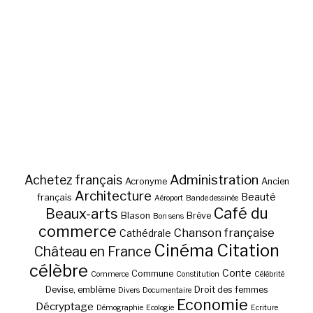
Administration
Achetez français
Acronyme
Ancien
Architecture
Beauté
français
Aéroport
Bande dessinée
Café du
Beaux-arts
Blason
Brève
Bon sens
commerce
Chanson française
Cathédrale
Cinéma
Citation
Château en France
célèbre
Conte
Commune
Commerce
Constitution
Célébrité
Devise, emblème
Droit des femmes
Divers
Documentaire
Economie
Décryptage
Démographie
Ecologie
Ecriture