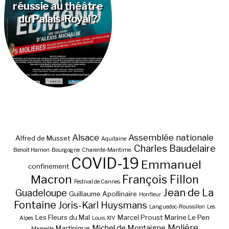
réussie au théâtre
du Palais-Royal ?
Alsace
Assemblée nationale
Alfred de Musset
Aquitaine
Charles Baudelaire
Benoît Hamon
Bourgogne
Charente-Maritime.
COVID-19
Emmanuel
confinement
Macron
François Fillon
Festival de Cannes
Jean de La
Guadeloupe
Guillaume Apollinaire
Honfleur
Fontaine
Joris-Karl Huysmans
Languedoc-Roussillon
Les
Les Fleurs du Mal
Marcel Proust
Marine Le Pen
Alpes
Louis XIV
Molière
Michel de Montaigne
Martinique
Marseille