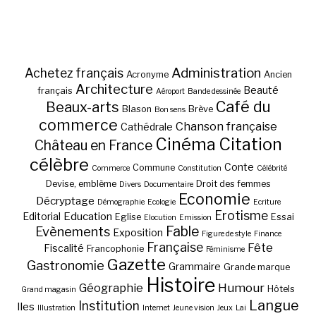
Administration
Achetez français
Acronyme
Ancien
Architecture
Beauté
français
Aéroport
Bande dessinée
Café du
Beaux-arts
Blason
Brève
Bon sens
commerce
Chanson française
Cathédrale
Cinéma
Citation
Château en France
célèbre
Conte
Commune
Commerce
Constitution
Célébrité
Devise, emblème
Droit des femmes
Divers
Documentaire
Economie
Décryptage
Démographie
Ecologie
Ecriture
Erotisme
Education
Editorial
Eglise
Essai
Elocution
Emission
Fable
Evènements
Exposition
Figure de style
Finance
Française
Fête
Fiscalité
Francophonie
Féminisme
Gazette
Gastronomie
Grammaire
Grande marque
Histoire
Géographie
Humour
Hôtels
Grand magasin
Langue
Institution
Iles
Illustration
Internet
Jeune vision
Jeux
Lai