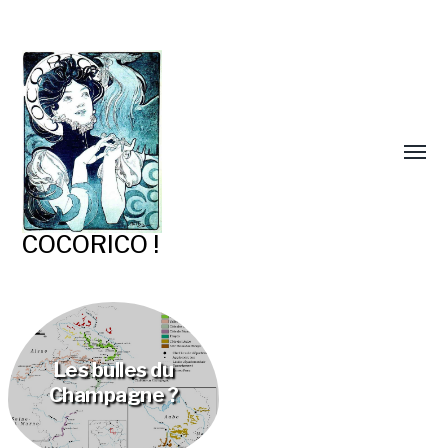
COCORICO !
Les bulles du
Champagne ?