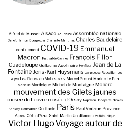
Alsace
Assemblée nationale
Alfred de Musset
Aquitaine
Charles Baudelaire
Benoît Hamon
Bourgogne
Charente-Maritime.
COVID-19
Emmanuel
confinement
Macron
François Fillon
Festival de Cannes
Jean de La
Guadeloupe
Guillaume Apollinaire
Honfleur
Fontaine
Joris-Karl Huysmans
Languedoc-Roussillon
Les
Les Fleurs du Mal
Marcel Proust
Marine Le Pen
Alpes
Louis XIV
Molière
Michel de Montaigne
Martinique
Marseille
mouvement des Gilets jaunes
musée du Louvre
musée d’Orsay
Napoléon Bonaparte
Nicolas
Paris
Paul Verlaine
Occitanie
Provence-
Sarkozy
Normandie
Alpes-Côte d'Azur
Saint-Martin
Un dilemme
Ve République
Victor Hugo
Voyage autour de