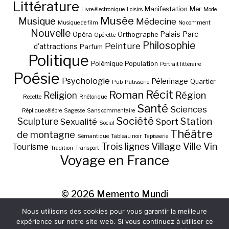
Littérature
Manifestation
Mer
Livre électronique
Loisirs
Mode
Musée
Musique
Médecine
Musique de film
No comment
Nouvelle
Palais
Parc
Opéra
Orthographe
Opérette
Philosophie
Peinture
d'attractions
Parfum
Politique
Polémique
Population
Portrait littéraire
Poésie
Psychologie
Pélerinage
Quartier
Pub
Pâtisserie
Récit
Roman
Région
Religion
Recette
Rhétorique
Santé
Sciences
Réplique célèbre
Sagesse
Sans commentaire
Société
Station
Sculpture
Sexualité
Sport
Social
Théâtre
de montagne
Sémantique
Tableau noir
Tapisserie
Village
Ville
Vin
Trois lignes
Tourisme
Tradition
Transport
Voyage en France
© 2026
Memento Mundi
Nous utilisons des cookies pour vous garantir la meilleure
expérience sur notre site web. Si vous continuez à utiliser ce