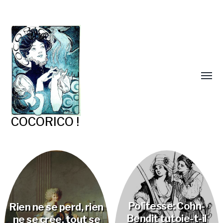
COCORICO !
Politesse: Cohn-
Rien ne se perd, rien
Bendit tutoie-t-il
ne se crée, tout se