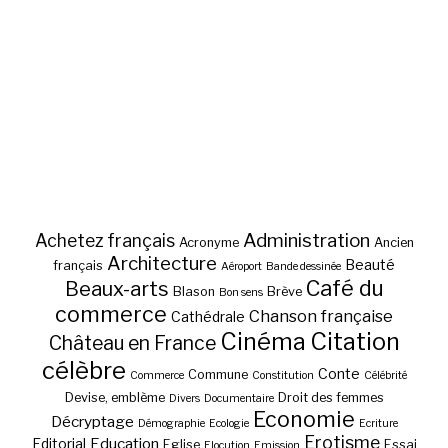
Administration
Achetez français
Acronyme
Ancien
Architecture
Beauté
français
Aéroport
Bande dessinée
Café du
Beaux-arts
Blason
Brève
Bon sens
commerce
Chanson française
Cathédrale
Cinéma
Citation
Château en France
célèbre
Conte
Commune
Commerce
Constitution
Célébrité
Devise, emblème
Droit des femmes
Divers
Documentaire
Economie
Décryptage
Démographie
Ecologie
Ecriture
Erotisme
Education
Editorial
Eglise
Essai
Elocution
Emission