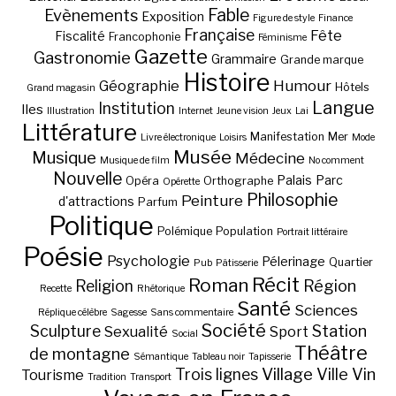
Fable
Evènements
Exposition
Figure de style
Finance
Française
Fête
Fiscalité
Francophonie
Féminisme
Gazette
Gastronomie
Grammaire
Grande marque
Histoire
Géographie
Humour
Hôtels
Grand magasin
Langue
Institution
Iles
Illustration
Internet
Jeune vision
Jeux
Lai
Littérature
Manifestation
Mer
Livre électronique
Loisirs
Mode
Musée
Musique
Médecine
Musique de film
No comment
Nouvelle
Palais
Parc
Opéra
Orthographe
Opérette
Philosophie
Peinture
d'attractions
Parfum
Politique
Polémique
Population
Portrait littéraire
Poésie
Psychologie
Pélerinage
Quartier
Pub
Pâtisserie
Récit
Roman
Région
Religion
Recette
Rhétorique
Santé
Sciences
Réplique célèbre
Sagesse
Sans commentaire
Société
Station
Sculpture
Sexualité
Sport
Social
Théâtre
de montagne
Sémantique
Tableau noir
Tapisserie
Village
Ville
Vin
Trois lignes
Tourisme
Tradition
Transport