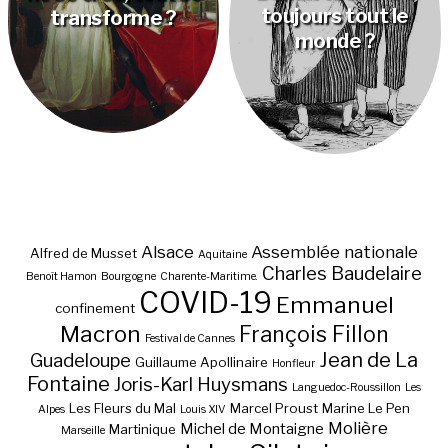
toujours tout le
transforme ?
monde ?
Alsace
Assemblée nationale
Alfred de Musset
Aquitaine
Charles Baudelaire
Benoît Hamon
Bourgogne
Charente-Maritime.
COVID-19
Emmanuel
confinement
Macron
François Fillon
Festival de Cannes
Jean de La
Guadeloupe
Guillaume Apollinaire
Honfleur
Fontaine
Joris-Karl Huysmans
Languedoc-Roussillon
Les
Les Fleurs du Mal
Marcel Proust
Marine Le Pen
Alpes
Louis XIV
Molière
Michel de Montaigne
Martinique
Marseille