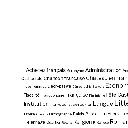
Administration
Achetez français
Acronyme
Anc
Château en Fra
Chanson française
Cathédrale
Econom
Décryptage
des femmes
Démographie
Ecologie
Gas
Française
Fête
Fiscalité
Francophonie
Féminisme
Litt
Langue
Institution
Internet
Jeune vision
Jeux
Lai
Palais
Parc d'attractions
Opéra
Orthographe
Par
Opérette
Roma
Religion
Pélerinage
Quartier
Recette
Rhétorique