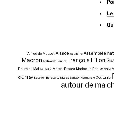
Po
Le
Que
Alsace
Assemblée nat
Alfred de Musset
Aquitaine
Macron
François Fillon
Gu
Festival de Cannes
Fleurs du Mal
Marcel Proust
Marine Le Pen
M
Louis XIV
Marseille
d’Orsay
Occitanie
Napoléon Bonaparte
Nicolas Sarkozy
Normandie
autour de ma c