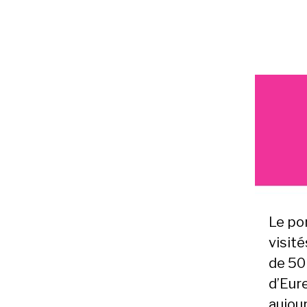
Le po
visité
de 50 
d’Eure
aujour