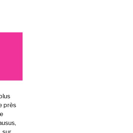
plus
e près
ne
ausus,
, sur