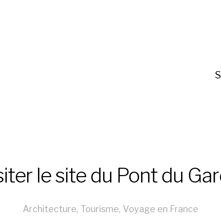
S
siter le site du Pont du Gar
Architecture
,
Tourisme
,
Voyage en France