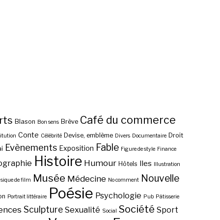
Café du commerce
rts
Blason
Brève
Bon sens
Conte
Devise, emblème
Droit
itution
Célébrité
Divers
Documentaire
Fable
Evènements
Exposition
i
Figure de style
Finance
Histoire
ographie
Humour
Iles
Hôtels
Illustration
Musée
Nouvelle
Médecine
ique de film
No comment
Poésie
Psychologie
on
Portrait littéraire
Pub
Pâtisserie
Société
Sculpture
ences
Sexualité
Sport
Social