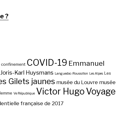
e ?
COVID-19
Emmanuel
confinement
Joris-Karl Huysmans
Les
Languedoc-Roussillon
Les Alpes
 Gilets jaunes
musée du Louvre
musée
Victor Hugo
Voyage
ilemme
Ve République
dentielle française de 2017