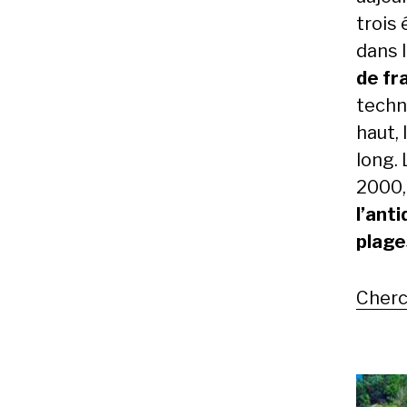
trois 
dans 
de fr
techn
haut, 
long.
2000
l’ant
plage
Cherc