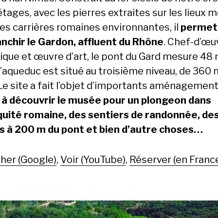
étages, avec les pierres extraites sur les lieux
les carrières romaines environnantes, il
permet
anchir le Gardon, affluent du Rhône
. Chef-d’œu
ique et œuvre d’art, le pont du Gard mesure 48
l’aqueduc est situé au troisième niveau, de 360 
 Le site a fait l’objet d’importants aménagemen
,
à découvrir le musée pour un plongeon dans
iquité romaine, des sentiers de randonnée, de
s à 200 m du pont et bien d’autre choses…
her (Google)
,
Voir (YouTube)
,
Réserver (en Franc