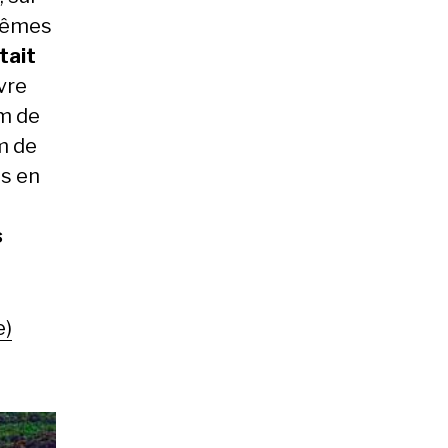
 mêmes
tait
vre
 m de
m de
ts en
s
e)