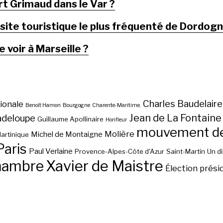
rt Grimaud dans le Var ?
 site touristique le plus fréquenté de Dordogn
 voir à Marseille ?
Charles Baudelaire
ionale
Benoît Hamon
Bourgogne
Charente-Maritime.
Jean de La Fontaine
adeloupe
Guillaume Apollinaire
Honfleur
mouvement des
Molière
Michel de Montaigne
artinique
Paris
Paul Verlaine
Provence-Alpes-Côte d'Azur
Saint-Martin
Un d
hambre
Xavier de Maistre
Élection prési