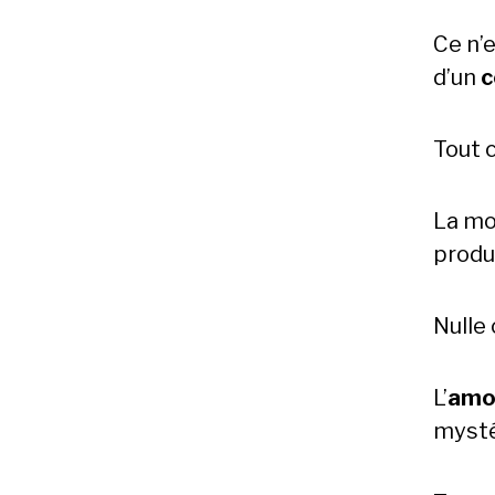
Ce n’e
d’un
c
Tout 
La mo
produ
Nulle
L’
amo
mysté