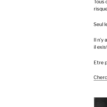
Tous 
risqu
Seul l
Il n’y
il exi
Etre p
Cherc