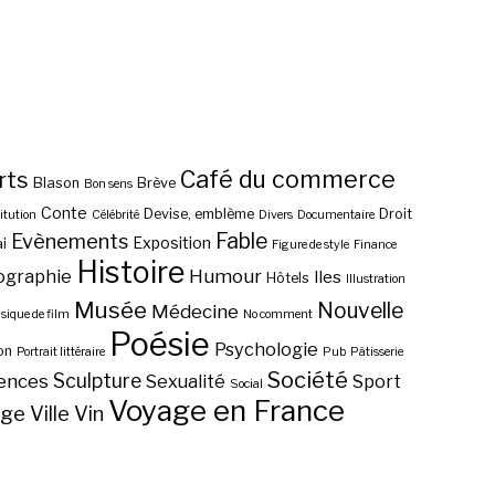
Café du commerce
rts
Blason
Brève
Bon sens
Conte
Devise, emblème
Droit
itution
Célébrité
Divers
Documentaire
Fable
Evènements
Exposition
i
Figure de style
Finance
Histoire
ographie
Humour
Iles
Hôtels
Illustration
Musée
Nouvelle
Médecine
ique de film
No comment
Poésie
Psychologie
on
Portrait littéraire
Pub
Pâtisserie
Société
Sculpture
ences
Sexualité
Sport
Social
Voyage en France
age
Ville
Vin