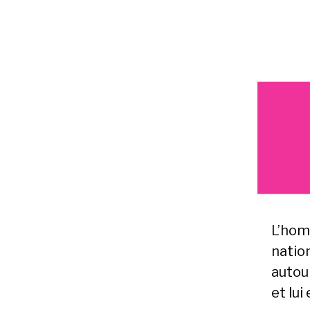
L’hom
nation
autour
et lui