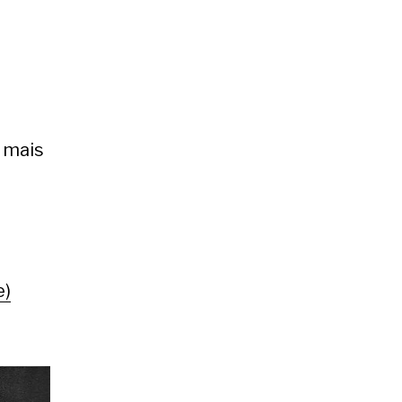
: mais
e)