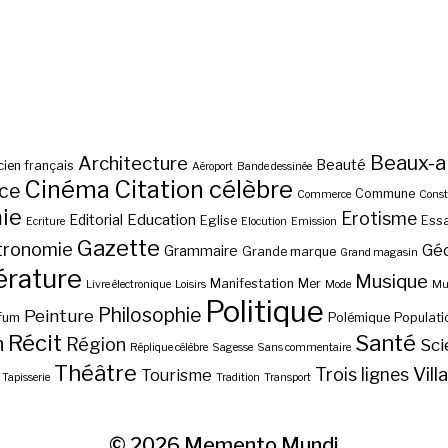
Beaux-a
Architecture
Beauté
ien français
Aéroport
Bande dessinée
Cinéma
Citation célèbre
nce
Commune
Commerce
Const
ie
Erotisme
Education
Editorial
Eglise
Essa
Ecriture
Elocution
Emission
Gazette
tronomie
Gé
Grammaire
Grande marque
Grand magasin
érature
Musique
Manifestation
Mer
Livre électronique
Loisirs
Mode
Mus
Politique
Philosophie
Peinture
fum
Polémique
Populati
Récit
Santé
n
Région
Sci
Réplique célèbre
Sagesse
Sans commentaire
Théâtre
Vill
Trois lignes
Tourisme
Tapisserie
Tradition
Transport
© 2026
Memento Mundi