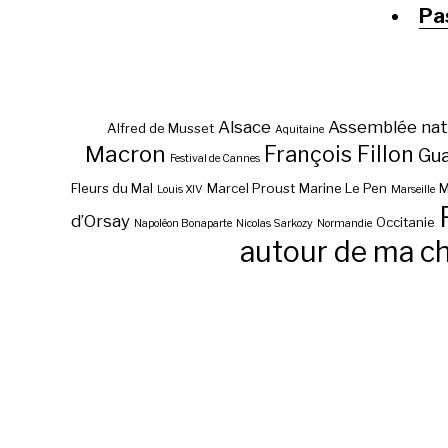
Pa
Alsace
Assemblée nat
Alfred de Musset
Aquitaine
Macron
François Fillon
Gu
Festival de Cannes
Fleurs du Mal
Marcel Proust
Marine Le Pen
M
Louis XIV
Marseille
d’Orsay
Occitanie
Napoléon Bonaparte
Nicolas Sarkozy
Normandie
autour de ma c