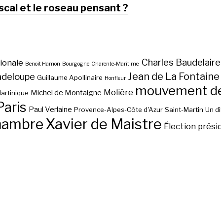
scal et le roseau pensant ?
Charles Baudelaire
ionale
Benoît Hamon
Bourgogne
Charente-Maritime.
Jean de La Fontaine
adeloupe
Guillaume Apollinaire
Honfleur
mouvement des
Molière
Michel de Montaigne
artinique
Paris
Paul Verlaine
Provence-Alpes-Côte d'Azur
Saint-Martin
Un d
hambre
Xavier de Maistre
Élection prési