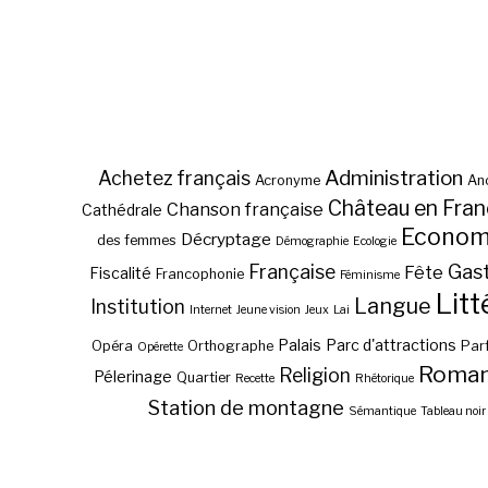
Administration
Achetez français
Acronyme
Anc
Château en Fra
Chanson française
Cathédrale
Econom
Décryptage
des femmes
Démographie
Ecologie
Gas
Française
Fête
Fiscalité
Francophonie
Féminisme
Litt
Langue
Institution
Internet
Jeune vision
Jeux
Lai
Palais
Parc d'attractions
Opéra
Orthographe
Par
Opérette
Roma
Religion
Pélerinage
Quartier
Recette
Rhétorique
Station de montagne
Sémantique
Tableau noir