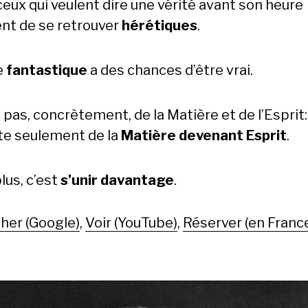
ceux qui veulent dire une vérité avant son heure
ent de se retrouver
hérétiques
.
e
fantastique
a des chances d’être vrai.
 a pas, concrètement, de la Matière et de l’Esprit
ste seulement de la
Matière devenant Esprit
.
lus, c’est
s’unir davantage
.
her (Google)
,
Voir (YouTube)
,
Réserver (en Franc