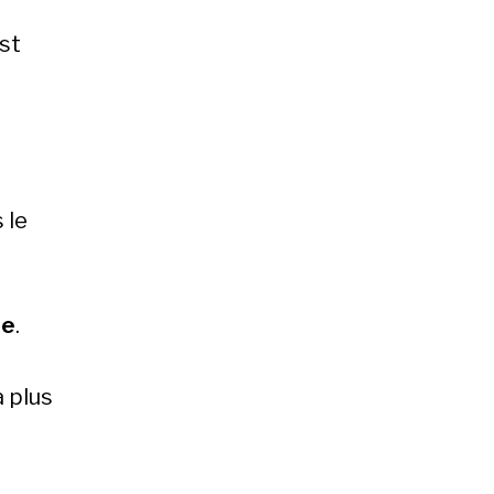
est
 le
re
.
a plus