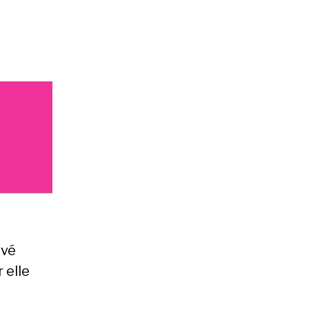
uvé
 elle