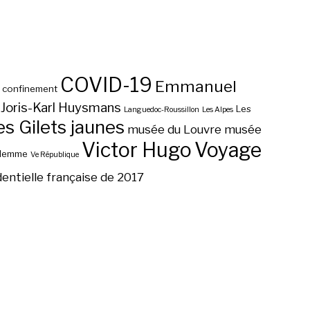
COVID-19
Emmanuel
confinement
Joris-Karl Huysmans
Les
Languedoc-Roussillon
Les Alpes
 Gilets jaunes
musée du Louvre
musée
Victor Hugo
Voyage
ilemme
Ve République
dentielle française de 2017