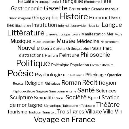
Française
Fête
Fiscalité
Francophonie
Féminisme
Gazette
Gastronomie
Grammaire
Grande marque
Histoire
Géographie
Humour
Hôtels
Grand magasin
Langue
Institution
Iles
Illustration
Internet
Jeune vision
Jeux
Lai
Littérature
Manifestation
Mer
Livre électronique
Loisirs
Mode
Musée
Musique
Médecine
Musique de film
No comment
Nouvelle
Palais
Parc
Opéra
Orthographe
Opérette
Philosophie
Peinture
d'attractions
Parfum
Politique
Polémique
Population
Portrait littéraire
Poésie
Psychologie
Pélerinage
Quartier
Pub
Pâtisserie
Récit
Roman
Région
Religion
Recette
Rhétorique
Santé
Sciences
Réplique célèbre
Sagesse
Sans commentaire
Société
Station
Sculpture
Sexualité
Sport
Social
Théâtre
de montagne
Sémantique
Tableau noir
Tapisserie
Village
Ville
Vin
Trois lignes
Tourisme
Tradition
Transport
Voyage en France