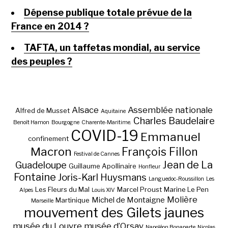
Dépense publique totale prévue de la
France en 2014 ?
TAFTA, un taffetas mondial, au service
des peuples ?
Alsace
Assemblée nationale
Alfred de Musset
Aquitaine
Charles Baudelaire
Benoît Hamon
Bourgogne
Charente-Maritime.
COVID-19
Emmanuel
confinement
Macron
François Fillon
Festival de Cannes
Jean de La
Guadeloupe
Guillaume Apollinaire
Honfleur
Fontaine
Joris-Karl Huysmans
Languedoc-Roussillon
Les
Les Fleurs du Mal
Marcel Proust
Marine Le Pen
Alpes
Louis XIV
Molière
Michel de Montaigne
Martinique
Marseille
mouvement des Gilets jaunes
musée du Louvre
musée d’Orsay
Napoléon Bonaparte
Nicolas