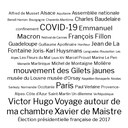
Alsace
Assemblée nationale
Alfred de Musset
Aquitaine
Charles Baudelaire
Benoît Hamon
Bourgogne
Charente-Maritime.
COVID-19
Emmanuel
confinement
Macron
François Fillon
Festival de Cannes
Jean de La
Guadeloupe
Guillaume Apollinaire
Honfleur
Fontaine
Joris-Karl Huysmans
Languedoc-Roussillon
Les
Les Fleurs du Mal
Marcel Proust
Marine Le Pen
Alpes
Louis XIV
Molière
Michel de Montaigne
Martinique
Marseille
mouvement des Gilets jaunes
musée du Louvre
musée d’Orsay
Napoléon Bonaparte
Nicolas
Paris
Paul Verlaine
Occitanie
Provence-
Sarkozy
Normandie
Alpes-Côte d'Azur
Saint-Martin
Un dilemme
Ve République
Victor Hugo
Voyage autour de
ma chambre
Xavier de Maistre
Élection présidentielle française de 2017