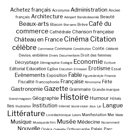
Administration
Achetez français
Acronyme
Ancien
Architecture
Beauté
français
Aéroport
Bande dessinée
Café du
Beaux-arts
Blason
Brève
Bon sens
commerce
Chanson française
Cathédrale
Cinéma
Citation
Château en France
célèbre
Conte
Commune
Commerce
Constitution
Célébrité
Devise, emblème
Droit des femmes
Divers
Documentaire
Economie
Décryptage
Démographie
Ecologie
Ecriture
Erotisme
Education
Editorial
Eglise
Essai
Elocution
Emission
Fable
Evènements
Exposition
Figure de style
Finance
Française
Fête
Fiscalité
Francophonie
Féminisme
Gazette
Gastronomie
Grammaire
Grande marque
Histoire
Géographie
Humour
Hôtels
Grand magasin
Langue
Institution
Iles
Illustration
Internet
Jeune vision
Jeux
Lai
Littérature
Manifestation
Mer
Livre électronique
Loisirs
Mode
Musée
Musique
Médecine
Musique de film
No comment
Nouvelle
Palais
Parc
Opéra
Orthographe
Opérette