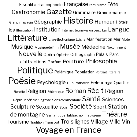
Française
Fête
Fiscalité
Francophonie
Féminisme
Gazette
Gastronomie
Grammaire
Grande marque
Histoire
Géographie
Humour
Hôtels
Grand magasin
Langue
Institution
Iles
Illustration
Internet
Jeune vision
Jeux
Lai
Littérature
Manifestation
Mer
Livre électronique
Loisirs
Mode
Musée
Musique
Médecine
Musique de film
No comment
Nouvelle
Palais
Parc
Opéra
Orthographe
Opérette
Philosophie
Peinture
d'attractions
Parfum
Politique
Polémique
Population
Portrait littéraire
Poésie
Psychologie
Pélerinage
Quartier
Pub
Pâtisserie
Récit
Roman
Région
Religion
Recette
Rhétorique
Santé
Sciences
Réplique célèbre
Sagesse
Sans commentaire
Société
Station
Sculpture
Sexualité
Sport
Social
Théâtre
de montagne
Sémantique
Tableau noir
Tapisserie
Village
Ville
Vin
Trois lignes
Tourisme
Tradition
Transport
Voyage en France