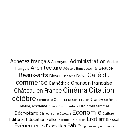
Administration
Achetez français
Acronyme
Ancien
Architecture
Beauté
français
Aéroport
Bande dessinée
Café du
Beaux-arts
Blason
Brève
Bon sens
commerce
Chanson française
Cathédrale
Cinéma
Citation
Château en France
célèbre
Conte
Commune
Commerce
Constitution
Célébrité
Devise, emblème
Droit des femmes
Divers
Documentaire
Economie
Décryptage
Démographie
Ecologie
Ecriture
Erotisme
Education
Editorial
Eglise
Essai
Elocution
Emission
Fable
Evènements
Exposition
Figure de style
Finance