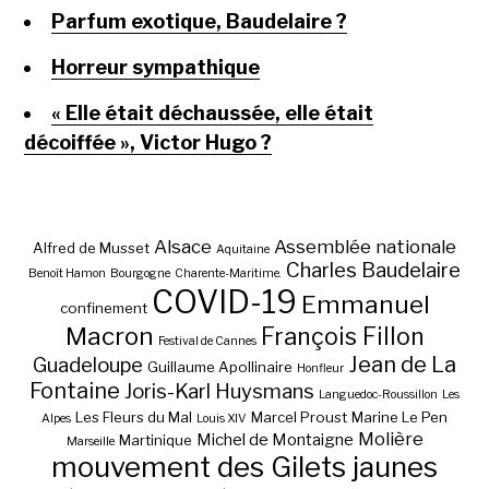
Parfum exotique, Baudelaire ?
Horreur sympathique
« Elle était déchaussée, elle était
décoiffée », Victor Hugo ?
Alsace
Assemblée nationale
Alfred de Musset
Aquitaine
Charles Baudelaire
Benoît Hamon
Bourgogne
Charente-Maritime.
COVID-19
Emmanuel
confinement
Macron
François Fillon
Festival de Cannes
Jean de La
Guadeloupe
Guillaume Apollinaire
Honfleur
Fontaine
Joris-Karl Huysmans
Languedoc-Roussillon
Les
Les Fleurs du Mal
Marcel Proust
Marine Le Pen
Alpes
Louis XIV
Molière
Michel de Montaigne
Martinique
Marseille
mouvement des Gilets jaunes