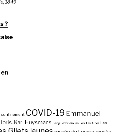
le, 1849
s ?
çaise
 en
COVID-19
Emmanuel
confinement
Joris-Karl Huysmans
Les
Languedoc-Roussillon
Les Alpes
 Gilets jaunes
musée du Louvre
musée