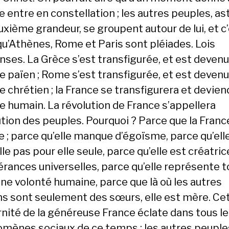
 entre en constellation ; les autres peuples, as
uxième grandeur, se groupent autour de lui, et c
 qu’Athènes, Rome et Paris sont pléiades. Lois
ses. La Grèce s’est transfigurée, et est devenu
 païen ; Rome s’est transfigurée, et est devenu
 chrétien ; la France se transfigurera et devien
 humain. La révolution de France s’appellera
ution des peuples. Pourquoi ? Parce que la Franc
e ; parce qu’elle manque d’égoïsme, parce qu’ell
lle pas pour elle seule, parce qu’elle est créatric
érances universelles, parce qu’elle représente 
nne volonté humaine, parce que là où les autres
ns sont seulement des sœurs, elle est mère. Ce
nité de la généreuse France éclate dans tous l
mènes sociaux de ce temps ; les autres peuples