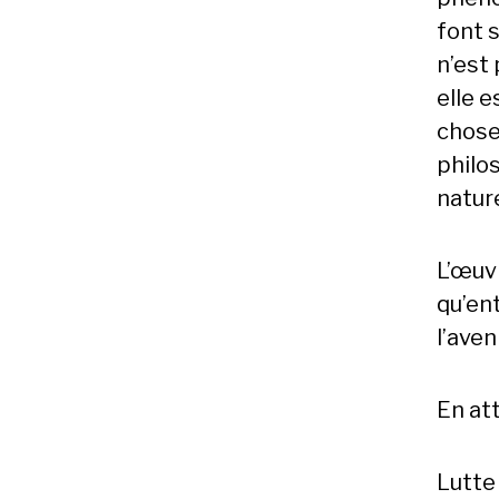
font s
n’est 
elle e
chose 
philos
nature
L’œuv
qu’ent
l’aveni
En at
Lutte