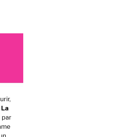
rir,
.
La
t par
omme
 un