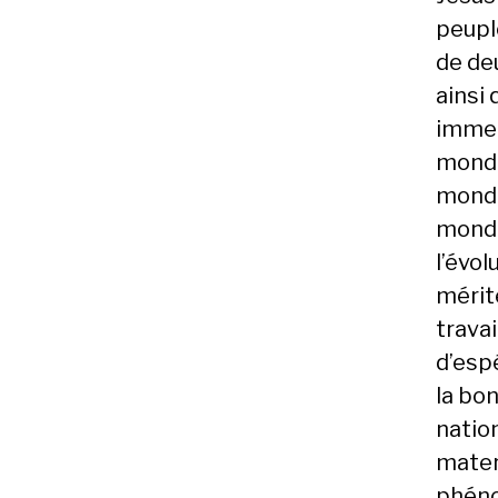
peuple
de de
ainsi
immen
monde
monde
monde
l’évol
mérit
travai
d’esp
la bo
natio
mater
phéno