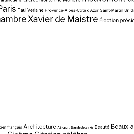
Michel de Montaigne
artinique
Paris
Paul Verlaine
Provence-Alpes-Côte d'Azur
Saint-Martin
Un d
hambre
Xavier de Maistre
Élection prési
Beaux-a
Architecture
Beauté
ien français
Aéroport
Bande dessinée