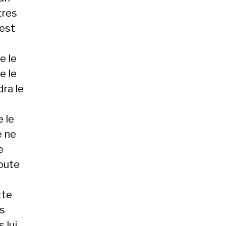
tres
’est
e le
e le
dra le
e le
e ne
e
toute
tte
es
 lui