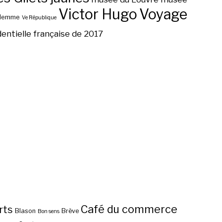
Victor Hugo
Voyage
ilemme
Ve République
dentielle française de 2017
Café du commerce
rts
Blason
Brève
Bon sens