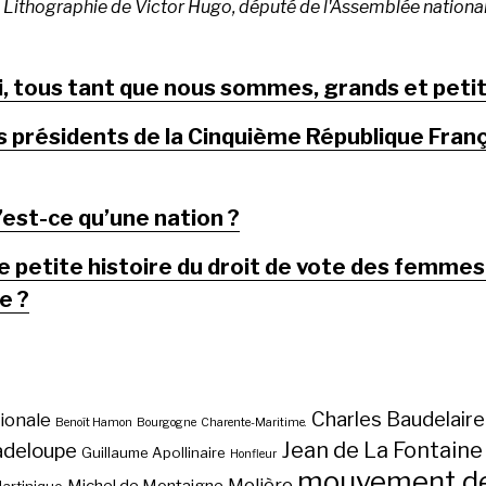
Lithographie de Victor Hugo, député de l'Assemblée nationa
i, tous tant que nous sommes, grands et petit
s présidents de la Cinquième République Fran
’est-ce qu’une nation ?
e petite histoire du droit de vote des femmes
e ?
Charles Baudelaire
ionale
Benoît Hamon
Bourgogne
Charente-Maritime.
Jean de La Fontaine
adeloupe
Guillaume Apollinaire
Honfleur
mouvement des
Molière