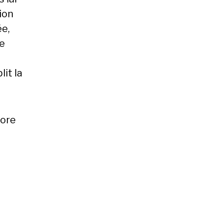
tion
ée,
te
lit la
core