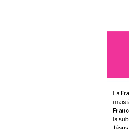
La Fra
mais 
Franc
la su
Jésus