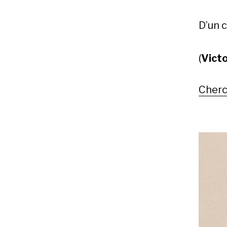
D’un c
(
Vict
Cherc