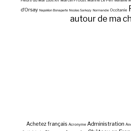
Fleurs du Mal
Marcel Proust
Marine Le Pen
M
Louis XIV
Marseille
d’Orsay
Occitanie
Napoléon Bonaparte
Nicolas Sarkozy
Normandie
autour de ma c
Administration
Achetez français
Acronyme
Anc