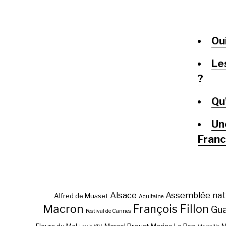
Ou
Le
?
Qu
Un
Franc
Alsace
Assemblée nat
Alfred de Musset
Aquitaine
Macron
François Fillon
Gu
Festival de Cannes