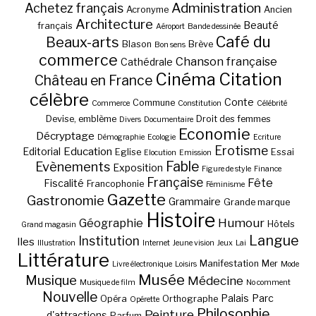
Administration
Achetez français
Acronyme
Ancien
Architecture
Beauté
français
Aéroport
Bande dessinée
Café du
Beaux-arts
Blason
Brève
Bon sens
commerce
Chanson française
Cathédrale
Cinéma
Citation
Château en France
célèbre
Conte
Commune
Commerce
Constitution
Célébrité
Devise, emblème
Droit des femmes
Divers
Documentaire
Economie
Décryptage
Démographie
Ecologie
Ecriture
Erotisme
Education
Editorial
Eglise
Essai
Elocution
Emission
Fable
Evènements
Exposition
Figure de style
Finance
Française
Fête
Fiscalité
Francophonie
Féminisme
Gazette
Gastronomie
Grammaire
Grande marque
Histoire
Géographie
Humour
Hôtels
Grand magasin
Langue
Institution
Iles
Illustration
Internet
Jeune vision
Jeux
Lai
Littérature
Manifestation
Mer
Livre électronique
Loisirs
Mode
Musée
Musique
Médecine
Musique de film
No comment
Nouvelle
Palais
Parc
Opéra
Orthographe
Opérette
Philosophie
Peinture
d'attractions
Parfum