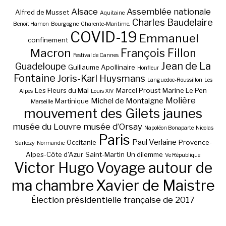
Alsace
Assemblée nationale
Alfred de Musset
Aquitaine
Charles Baudelaire
Benoît Hamon
Bourgogne
Charente-Maritime.
COVID-19
Emmanuel
confinement
Macron
François Fillon
Festival de Cannes
Jean de La
Guadeloupe
Guillaume Apollinaire
Honfleur
Fontaine
Joris-Karl Huysmans
Languedoc-Roussillon
Les
Les Fleurs du Mal
Marcel Proust
Marine Le Pen
Alpes
Louis XIV
Molière
Michel de Montaigne
Martinique
Marseille
mouvement des Gilets jaunes
musée du Louvre
musée d’Orsay
Napoléon Bonaparte
Nicolas
Paris
Paul Verlaine
Occitanie
Provence-
Sarkozy
Normandie
Alpes-Côte d'Azur
Saint-Martin
Un dilemme
Ve République
Victor Hugo
Voyage autour de
ma chambre
Xavier de Maistre
Élection présidentielle française de 2017