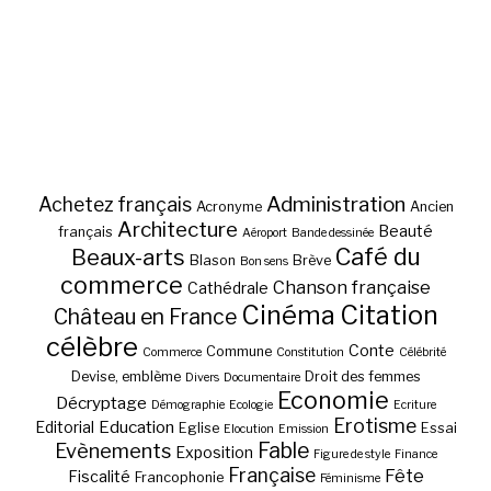
Administration
Achetez français
Acronyme
Ancien
Architecture
Beauté
français
Aéroport
Bande dessinée
Café du
Beaux-arts
Blason
Brève
Bon sens
commerce
Chanson française
Cathédrale
Cinéma
Citation
Château en France
célèbre
Conte
Commune
Commerce
Constitution
Célébrité
Devise, emblème
Droit des femmes
Divers
Documentaire
Economie
Décryptage
Démographie
Ecologie
Ecriture
Erotisme
Education
Editorial
Eglise
Essai
Elocution
Emission
Fable
Evènements
Exposition
Figure de style
Finance
Française
Fête
Fiscalité
Francophonie
Féminisme