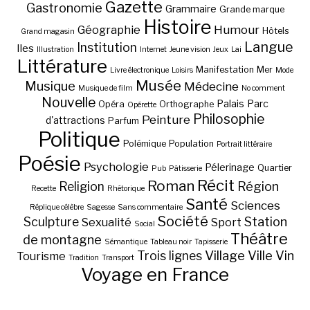
Gazette
Gastronomie
Grammaire
Grande marque
Histoire
Géographie
Humour
Hôtels
Grand magasin
Langue
Institution
Iles
Illustration
Internet
Jeune vision
Jeux
Lai
Littérature
Manifestation
Mer
Livre électronique
Loisirs
Mode
Musée
Musique
Médecine
Musique de film
No comment
Nouvelle
Palais
Parc
Opéra
Orthographe
Opérette
Philosophie
Peinture
d'attractions
Parfum
Politique
Polémique
Population
Portrait littéraire
Poésie
Psychologie
Pélerinage
Quartier
Pub
Pâtisserie
Récit
Roman
Région
Religion
Recette
Rhétorique
Santé
Sciences
Réplique célèbre
Sagesse
Sans commentaire
Société
Station
Sculpture
Sexualité
Sport
Social
Théâtre
de montagne
Sémantique
Tableau noir
Tapisserie
Village
Ville
Vin
Trois lignes
Tourisme
Tradition
Transport
Voyage en France