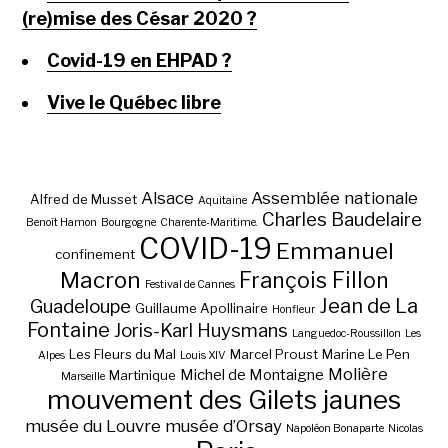
(re)mise des César 2020 ?
Covid-19 en EHPAD ?
Vive le Québec libre
Alsace
Assemblée nationale
Alfred de Musset
Aquitaine
Charles Baudelaire
Benoît Hamon
Bourgogne
Charente-Maritime.
COVID-19
Emmanuel
confinement
Macron
François Fillon
Festival de Cannes
Jean de La
Guadeloupe
Guillaume Apollinaire
Honfleur
Fontaine
Joris-Karl Huysmans
Languedoc-Roussillon
Les
Les Fleurs du Mal
Marcel Proust
Marine Le Pen
Alpes
Louis XIV
Molière
Michel de Montaigne
Martinique
Marseille
mouvement des Gilets jaunes
musée du Louvre
musée d’Orsay
Napoléon Bonaparte
Nicolas