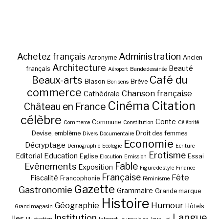
Administration
Achetez français
Acronyme
Ancien
Architecture
Beauté
français
Aéroport
Bande dessinée
Café du
Beaux-arts
Blason
Brève
Bon sens
commerce
Chanson française
Cathédrale
Cinéma
Citation
Château en France
célèbre
Conte
Commune
Commerce
Constitution
Célébrité
Devise, emblème
Droit des femmes
Divers
Documentaire
Economie
Décryptage
Démographie
Ecologie
Ecriture
Erotisme
Education
Editorial
Eglise
Essai
Elocution
Emission
Fable
Evènements
Exposition
Figure de style
Finance
Française
Fête
Fiscalité
Francophonie
Féminisme
Gazette
Gastronomie
Grammaire
Grande marque
Histoire
Géographie
Humour
Hôtels
Grand magasin
Langue
Institution
Iles