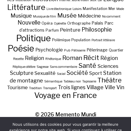
Illustration
Internet
Jeune vision
Jeux
Lai
Littérature
Manifestation
Mer
Livre électronique
Loisirs
Mode
Musée
Musique
Médecine
Musique de film
No comment
Nouvelle
Palais
Parc
Opéra
Orthographe
Opérette
Philosophie
Peinture
d'attractions
Parfum
Politique
Polémique
Population
Portrait littéraire
Poésie
Psychologie
Pélerinage
Quartier
Pub
Pâtisserie
Récit
Roman
Région
Religion
Recette
Rhétorique
Santé
Sciences
Réplique célèbre
Sagesse
Sans commentaire
Société
Station
Sculpture
Sexualité
Sport
Social
Théâtre
de montagne
Sémantique
Tableau noir
Tapisserie
Village
Ville
Vin
Trois lignes
Tourisme
Tradition
Transport
Voyage en France
© 2026
Memento Mundi
Nous utilisons des cookies pour vous garantir la meilleure
expérience sur notre site web. Si vous continuez à utiliser ce