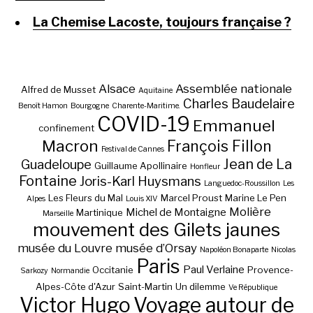
La Chemise Lacoste, toujours française ?
Alsace
Assemblée nationale
Alfred de Musset
Aquitaine
Charles Baudelaire
Benoît Hamon
Bourgogne
Charente-Maritime.
COVID-19
Emmanuel
confinement
Macron
François Fillon
Festival de Cannes
Jean de La
Guadeloupe
Guillaume Apollinaire
Honfleur
Fontaine
Joris-Karl Huysmans
Languedoc-Roussillon
Les
Les Fleurs du Mal
Marcel Proust
Marine Le Pen
Alpes
Louis XIV
Molière
Michel de Montaigne
Martinique
Marseille
mouvement des Gilets jaunes
musée du Louvre
musée d’Orsay
Napoléon Bonaparte
Nicolas
Paris
Paul Verlaine
Occitanie
Provence-
Sarkozy
Normandie
Alpes-Côte d'Azur
Saint-Martin
Un dilemme
Ve République
Victor Hugo
Voyage autour de