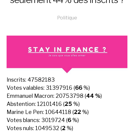
Politique
Inscrits: 47582183
Votes valables: 31397916 (
66
%)
Emmanuel Macron: 20753798 (
44 %
)
Abstention: 12101416 (
25
%)
Marine Le Pen: 10644118 (
22
%)
Votes blancs: 3019724 (
6
%)
Votes nuls: 1049532 (
2
%)