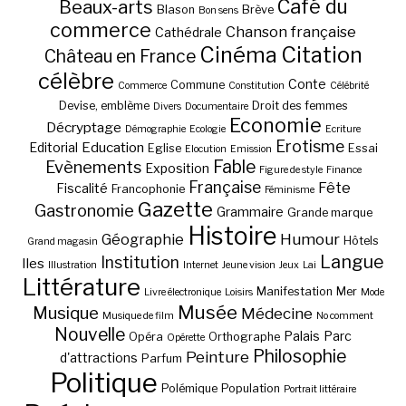
Café du
Beaux-arts
Blason
Brève
Bon sens
commerce
Chanson française
Cathédrale
Cinéma
Citation
Château en France
célèbre
Conte
Commune
Commerce
Constitution
Célébrité
Devise, emblème
Droit des femmes
Divers
Documentaire
Economie
Décryptage
Démographie
Ecologie
Ecriture
Erotisme
Education
Editorial
Eglise
Essai
Elocution
Emission
Fable
Evènements
Exposition
Figure de style
Finance
Française
Fête
Fiscalité
Francophonie
Féminisme
Gazette
Gastronomie
Grammaire
Grande marque
Histoire
Géographie
Humour
Hôtels
Grand magasin
Langue
Institution
Iles
Illustration
Internet
Jeune vision
Jeux
Lai
Littérature
Manifestation
Mer
Livre électronique
Loisirs
Mode
Musée
Musique
Médecine
Musique de film
No comment
Nouvelle
Palais
Parc
Opéra
Orthographe
Opérette
Philosophie
Peinture
d'attractions
Parfum
Politique
Polémique
Population
Portrait littéraire