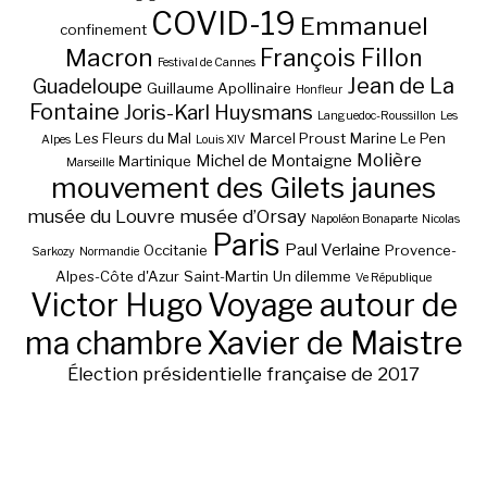
COVID-19
Emmanuel
confinement
Macron
François Fillon
Festival de Cannes
Jean de La
Guadeloupe
Guillaume Apollinaire
Honfleur
Fontaine
Joris-Karl Huysmans
Languedoc-Roussillon
Les
Les Fleurs du Mal
Marcel Proust
Marine Le Pen
Alpes
Louis XIV
Molière
Michel de Montaigne
Martinique
Marseille
mouvement des Gilets jaunes
musée du Louvre
musée d’Orsay
Napoléon Bonaparte
Nicolas
Paris
Paul Verlaine
Occitanie
Provence-
Sarkozy
Normandie
Alpes-Côte d'Azur
Saint-Martin
Un dilemme
Ve République
Victor Hugo
Voyage autour de
ma chambre
Xavier de Maistre
Élection présidentielle française de 2017