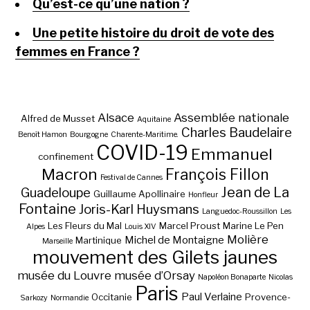
Qu’est-ce qu’une nation ?
Une petite histoire du droit de vote des
femmes en France ?
Alsace
Assemblée nationale
Alfred de Musset
Aquitaine
Charles Baudelaire
Benoît Hamon
Bourgogne
Charente-Maritime.
COVID-19
Emmanuel
confinement
Macron
François Fillon
Festival de Cannes
Jean de La
Guadeloupe
Guillaume Apollinaire
Honfleur
Fontaine
Joris-Karl Huysmans
Languedoc-Roussillon
Les
Les Fleurs du Mal
Marcel Proust
Marine Le Pen
Alpes
Louis XIV
Molière
Michel de Montaigne
Martinique
Marseille
mouvement des Gilets jaunes
musée du Louvre
musée d’Orsay
Napoléon Bonaparte
Nicolas
Paris
Paul Verlaine
Occitanie
Provence-
Sarkozy
Normandie