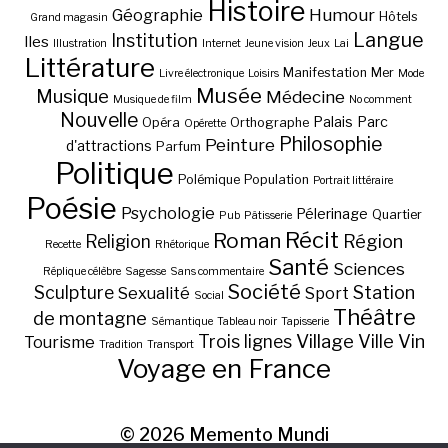
Histoire
Géographie
Humour
Hôtels
Grand magasin
Langue
Institution
Iles
Illustration
Internet
Jeune vision
Jeux
Lai
Littérature
Manifestation
Mer
Livre électronique
Loisirs
Mode
Musée
Musique
Médecine
Musique de film
No comment
Nouvelle
Palais
Parc
Opéra
Orthographe
Opérette
Philosophie
Peinture
d'attractions
Parfum
Politique
Polémique
Population
Portrait littéraire
Poésie
Psychologie
Pélerinage
Quartier
Pub
Pâtisserie
Récit
Roman
Région
Religion
Recette
Rhétorique
Santé
Sciences
Réplique célèbre
Sagesse
Sans commentaire
Société
Station
Sculpture
Sexualité
Sport
Social
Théâtre
de montagne
Sémantique
Tableau noir
Tapisserie
Village
Ville
Vin
Trois lignes
Tourisme
Tradition
Transport
Voyage en France
© 2026
Memento Mundi