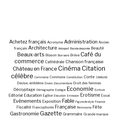
Administration
Achetez français
Acronyme
Ancien
Architecture
Beauté
français
Aéroport
Bande dessinée
Café du
Beaux-arts
Blason
Brève
Bon sens
commerce
Chanson française
Cathédrale
Cinéma
Citation
Château en France
célèbre
Conte
Commune
Commerce
Constitution
Célébrité
Devise, emblème
Droit des femmes
Divers
Documentaire
Economie
Décryptage
Démographie
Ecologie
Ecriture
Erotisme
Education
Editorial
Eglise
Essai
Elocution
Emission
Fable
Evènements
Exposition
Figure de style
Finance
Française
Fête
Fiscalité
Francophonie
Féminisme
Gazette
Gastronomie
Grammaire
Grande marque