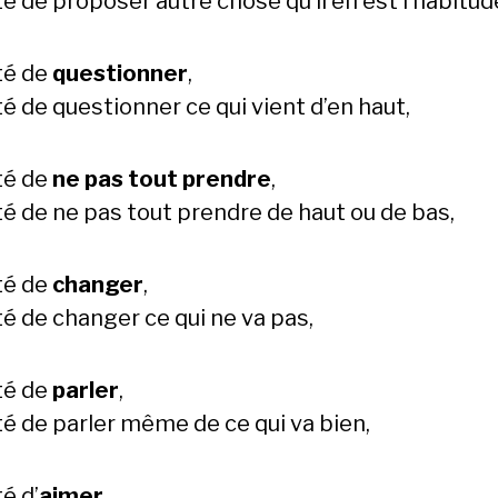
é de proposer autre chose qu’il en est l’habitud
té de
questionner
,
é de questionner ce qui vient d’en haut,
té de
ne pas tout prendre
,
té de ne pas tout prendre de haut ou de bas,
té de
changer
,
té de changer ce qui ne va pas,
té de
parler
,
té de parler même de ce qui va bien,
é d’
aimer
,