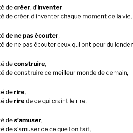
té de
créer
, d’
inventer
,
té de créer, d’inventer chaque moment de la vie,
té
de ne pas écouter
,
té de ne pas écouter ceux qui ont peur du lende
té de
construire
,
té de construire ce meilleur monde de demain,
té de
rire
,
té de
rire
de ce qui craint le rire,
té de
s’amuser
,
é de s’amuser de ce que l’on fait,