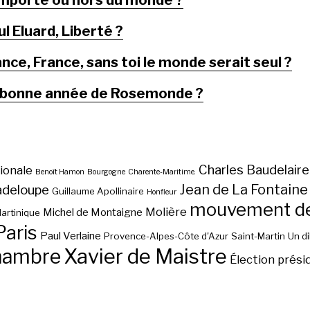
importe où hors du monde ?
l Eluard, Liberté ?
nce, France, sans toi le monde serait seul ?
 bonne année de Rosemonde ?
Charles Baudelaire
ionale
Benoît Hamon
Bourgogne
Charente-Maritime.
Jean de La Fontaine
adeloupe
Guillaume Apollinaire
Honfleur
mouvement des
Molière
Michel de Montaigne
artinique
Paris
Paul Verlaine
Provence-Alpes-Côte d'Azur
Saint-Martin
Un d
hambre
Xavier de Maistre
Élection prési