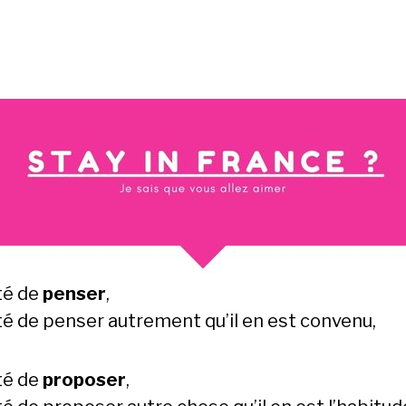
té de
penser
,
té de penser autrement qu’il en est convenu,
té de
proposer
,