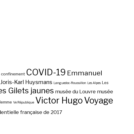
COVID-19
Emmanuel
confinement
Joris-Karl Huysmans
Les
Languedoc-Roussillon
Les Alpes
 Gilets jaunes
musée du Louvre
musée
Victor Hugo
Voyage
ilemme
Ve République
dentielle française de 2017