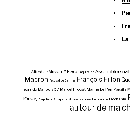
N’
Pau
Fra
La
Alsace
Assemblée nat
Alfred de Musset
Aquitaine
Macron
François Fillon
Gu
Festival de Cannes
Fleurs du Mal
Marcel Proust
Marine Le Pen
M
Louis XIV
Marseille
d’Orsay
Occitanie
Napoléon Bonaparte
Nicolas Sarkozy
Normandie
autour de ma c