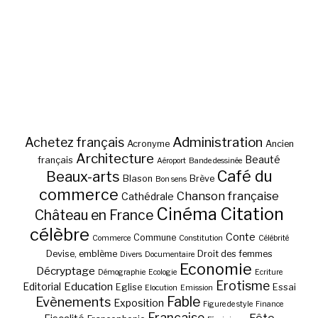
Administration
Achetez français
Acronyme
Ancien
Architecture
Beauté
français
Aéroport
Bande dessinée
Café du
Beaux-arts
Blason
Brève
Bon sens
commerce
Chanson française
Cathédrale
Cinéma
Citation
Château en France
célèbre
Conte
Commune
Commerce
Constitution
Célébrité
Devise, emblème
Droit des femmes
Divers
Documentaire
Economie
Décryptage
Démographie
Ecologie
Ecriture
Erotisme
Education
Editorial
Eglise
Essai
Elocution
Emission
Fable
Evènements
Exposition
Figure de style
Finance
Française