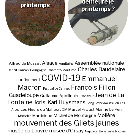
demeure le
printemps
printemps ?
Alsace
Assemblée nationale
Alfred de Musset
Aquitaine
Charles Baudelaire
Benoît Hamon
Bourgogne
Charente-Maritime.
COVID-19
Emmanuel
confinement
Macron
François Fillon
Festival de Cannes
Jean de La
Guadeloupe
Guillaume Apollinaire
Honfleur
Fontaine
Joris-Karl Huysmans
Languedoc-Roussillon
Les
Les Fleurs du Mal
Marcel Proust
Marine Le Pen
Alpes
Louis XIV
Molière
Michel de Montaigne
Martinique
Marseille
mouvement des Gilets jaunes
musée du Louvre
musée d’Orsay
Napoléon Bonaparte
Nicolas