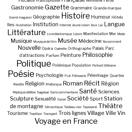
Fête
Fiscalité
Francophonie
Féminisme
Gazette
Gastronomie
Grammaire
Grande marque
Histoire
Géographie
Humour
Hôtels
Grand magasin
Langue
Institution
Iles
Illustration
Internet
Jeune vision
Jeux
Lai
Littérature
Manifestation
Mer
Livre électronique
Loisirs
Mode
Musée
Musique
Médecine
Musique de film
No comment
Nouvelle
Palais
Parc
Opéra
Orthographe
Opérette
Philosophie
Peinture
d'attractions
Parfum
Politique
Polémique
Population
Portrait littéraire
Poésie
Psychologie
Pélerinage
Quartier
Pub
Pâtisserie
Récit
Roman
Région
Religion
Recette
Rhétorique
Santé
Sciences
Réplique célèbre
Sagesse
Sans commentaire
Société
Station
Sculpture
Sexualité
Sport
Social
Théâtre
de montagne
Sémantique
Tableau noir
Tapisserie
Village
Ville
Vin
Trois lignes
Tourisme
Tradition
Transport
Voyage en France