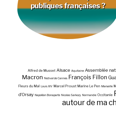
publiques françaises ?
Alsace
Assemblée nat
Alfred de Musset
Aquitaine
Macron
François Fillon
Gu
Festival de Cannes
Fleurs du Mal
Marcel Proust
Marine Le Pen
M
Louis XIV
Marseille
d’Orsay
Occitanie
Napoléon Bonaparte
Nicolas Sarkozy
Normandie
autour de ma c