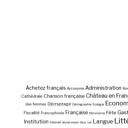
Administration
Achetez français
Acronyme
Anc
Château en Fra
Chanson française
Cathédrale
Econom
Décryptage
des femmes
Démographie
Ecologie
Gas
Française
Fête
Fiscalité
Francophonie
Féminisme
Litt
Langue
Institution
Internet
Jeune vision
Jeux
Lai