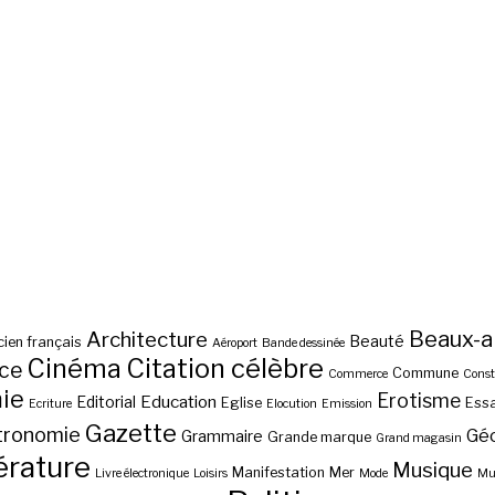
Beaux-a
Architecture
Beauté
ien français
Aéroport
Bande dessinée
Cinéma
Citation célèbre
nce
Commune
Commerce
Const
ie
Erotisme
Education
Editorial
Eglise
Essa
Ecriture
Elocution
Emission
Gazette
tronomie
Gé
Grammaire
Grande marque
Grand magasin
érature
Musique
Manifestation
Mer
Livre électronique
Loisirs
Mode
Mus