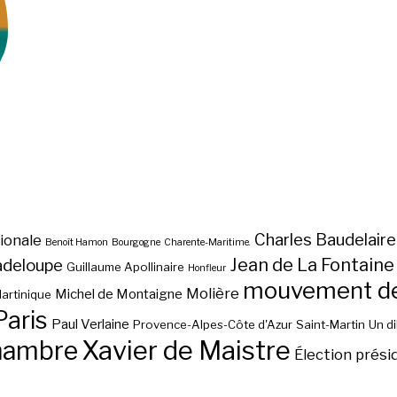
Charles Baudelaire
ionale
Benoît Hamon
Bourgogne
Charente-Maritime.
Jean de La Fontaine
adeloupe
Guillaume Apollinaire
Honfleur
mouvement des
Molière
Michel de Montaigne
artinique
Paris
Paul Verlaine
Provence-Alpes-Côte d'Azur
Saint-Martin
Un d
hambre
Xavier de Maistre
Élection prési