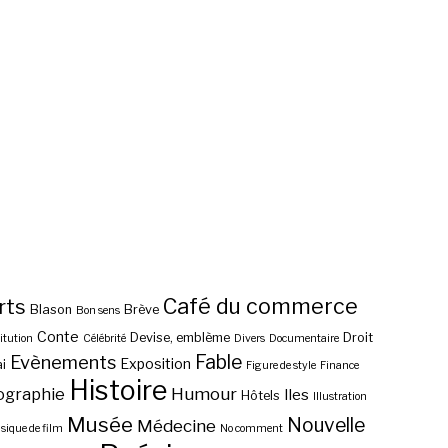
Café du commerce
rts
Blason
Brève
Bon sens
Conte
Devise, emblème
Droit
itution
Célébrité
Divers
Documentaire
Fable
Evènements
Exposition
i
Figure de style
Finance
Histoire
ographie
Humour
Iles
Hôtels
Illustration
Musée
Nouvelle
Médecine
ique de film
No comment