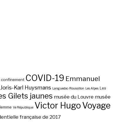
COVID-19
Emmanuel
confinement
Joris-Karl Huysmans
Les
Languedoc-Roussillon
Les Alpes
 Gilets jaunes
musée du Louvre
musée
Victor Hugo
Voyage
ilemme
Ve République
dentielle française de 2017