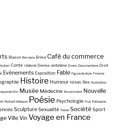
Café du commerce
rts
Blason
Brève
Bon sens
Conte
Devise, emblème
Droit
itution
Célébrité
Divers
Documentaire
Fable
Evènements
Exposition
i
Figure de style
Finance
Histoire
ographie
Humour
Iles
Hôtels
Illustration
Musée
Nouvelle
Médecine
ique de film
No comment
Poésie
Psychologie
on
Portrait littéraire
Pub
Pâtisserie
Société
Sculpture
ences
Sexualité
Sport
Social
Voyage en France
age
Ville
Vin