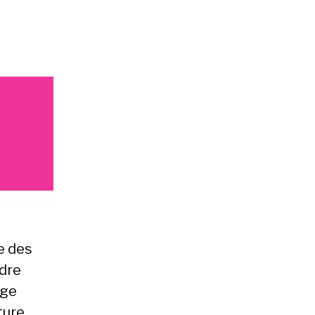
 des
adre
age
ture