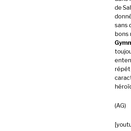
de Sa
donné
sans 
bons 
Gymn
toujou
enten
répét
carac
héroï
(AG)
[yout