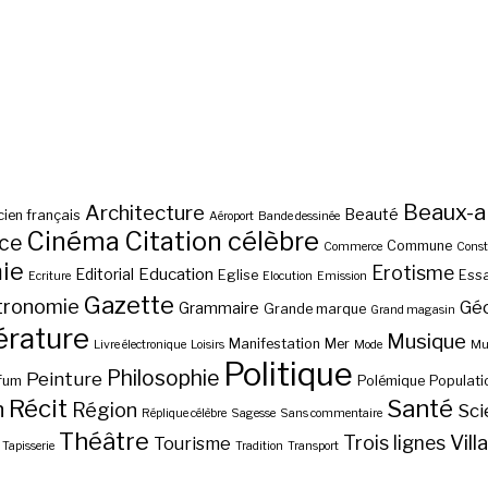
Beaux-a
Architecture
Beauté
ien français
Aéroport
Bande dessinée
Cinéma
Citation célèbre
nce
Commune
Commerce
Const
ie
Erotisme
Education
Editorial
Eglise
Essa
Ecriture
Elocution
Emission
Gazette
tronomie
Gé
Grammaire
Grande marque
Grand magasin
érature
Musique
Manifestation
Mer
Livre électronique
Loisirs
Mode
Mus
Politique
Philosophie
Peinture
fum
Polémique
Populati
Récit
Santé
n
Région
Sci
Réplique célèbre
Sagesse
Sans commentaire
Théâtre
Vill
Trois lignes
Tourisme
Tapisserie
Tradition
Transport