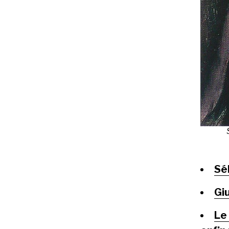
Sél
Gi
Le 