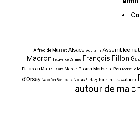
enfin
Co
Alsace
Assemblée nat
Alfred de Musset
Aquitaine
Macron
François Fillon
Gu
Festival de Cannes
Fleurs du Mal
Marcel Proust
Marine Le Pen
M
Louis XIV
Marseille
d’Orsay
Occitanie
Napoléon Bonaparte
Nicolas Sarkozy
Normandie
autour de ma c