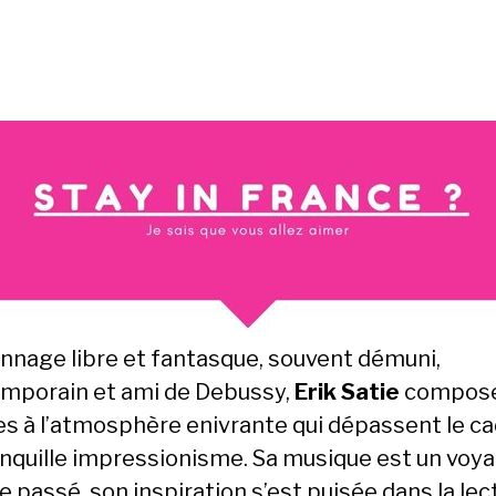
nnage libre et fantasque, souvent démuni,
mporain et ami de Debussy,
Erik Satie
compose
s à l’atmosphère enivrante qui dépassent le c
anquille impressionisme. Sa musique est un voy
e passé, son inspiration s’est puisée dans la lec