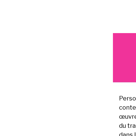
Perso
conte
œuvre
du tr
dans l