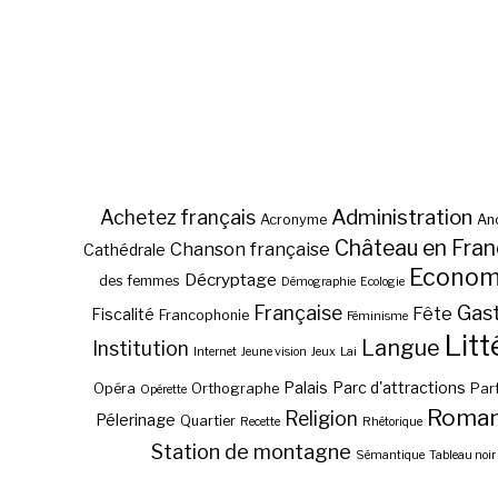
Administration
Achetez français
Acronyme
Anc
Château en Fra
Chanson française
Cathédrale
Econom
Décryptage
des femmes
Démographie
Ecologie
Gas
Française
Fête
Fiscalité
Francophonie
Féminisme
Litt
Langue
Institution
Internet
Jeune vision
Jeux
Lai
Palais
Parc d'attractions
Opéra
Orthographe
Par
Opérette
Roma
Religion
Pélerinage
Quartier
Recette
Rhétorique
Station de montagne
Sémantique
Tableau noir