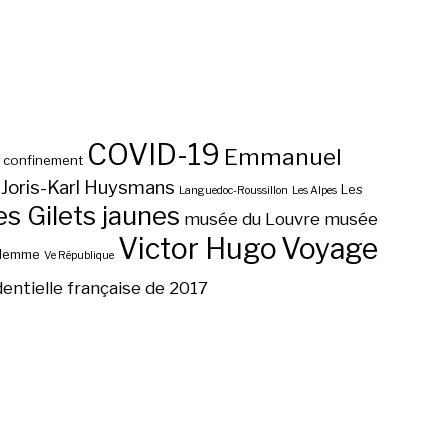
COVID-19
Emmanuel
confinement
Joris-Karl Huysmans
Les
Languedoc-Roussillon
Les Alpes
 Gilets jaunes
musée du Louvre
musée
Victor Hugo
Voyage
ilemme
Ve République
dentielle française de 2017