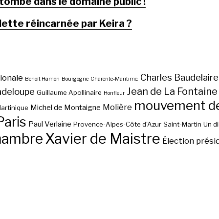
 tombé dans le domaine public !
lette réincarnée par Keira ?
Charles Baudelaire
ionale
Benoît Hamon
Bourgogne
Charente-Maritime.
Jean de La Fontaine
adeloupe
Guillaume Apollinaire
Honfleur
mouvement des
Molière
Michel de Montaigne
artinique
Paris
Paul Verlaine
Provence-Alpes-Côte d'Azur
Saint-Martin
Un d
hambre
Xavier de Maistre
Élection prési