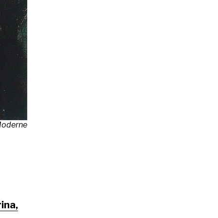
 Moderne
ina,