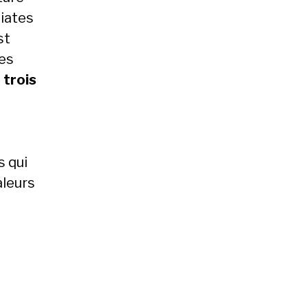
iates
st
les
s
trois
 qui
aleurs