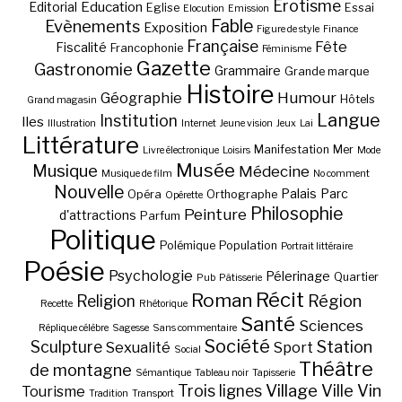
Erotisme
Education
Editorial
Eglise
Essai
Elocution
Emission
Fable
Evènements
Exposition
Figure de style
Finance
Française
Fête
Fiscalité
Francophonie
Féminisme
Gazette
Gastronomie
Grammaire
Grande marque
Histoire
Géographie
Humour
Hôtels
Grand magasin
Langue
Institution
Iles
Illustration
Internet
Jeune vision
Jeux
Lai
Littérature
Manifestation
Mer
Livre électronique
Loisirs
Mode
Musée
Musique
Médecine
Musique de film
No comment
Nouvelle
Palais
Parc
Opéra
Orthographe
Opérette
Philosophie
Peinture
d'attractions
Parfum
Politique
Polémique
Population
Portrait littéraire
Poésie
Psychologie
Pélerinage
Quartier
Pub
Pâtisserie
Récit
Roman
Région
Religion
Recette
Rhétorique
Santé
Sciences
Réplique célèbre
Sagesse
Sans commentaire
Société
Station
Sculpture
Sexualité
Sport
Social
Théâtre
de montagne
Sémantique
Tableau noir
Tapisserie
Village
Ville
Vin
Trois lignes
Tourisme
Tradition
Transport