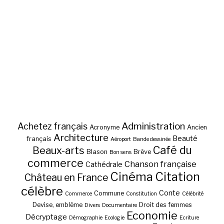
Administration
Achetez français
Acronyme
Ancien
Architecture
Beauté
français
Aéroport
Bande dessinée
Café du
Beaux-arts
Blason
Brève
Bon sens
commerce
Chanson française
Cathédrale
Cinéma
Citation
Château en France
célèbre
Conte
Commune
Commerce
Constitution
Célébrité
Devise, emblème
Droit des femmes
Divers
Documentaire
Economie
Décryptage
Démographie
Ecologie
Ecriture