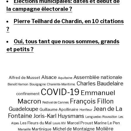
Elections municipales: dates et début de
la campagne électorale ?
Pierre Teilhard de Chardin, en 10 citations
?
Oui, tous tant que nous sommes, grands
et petits ?
Alsace
Assemblée nationale
Alfred de Musset
Aquitaine
Charles Baudelaire
Benoît Hamon
Bourgogne
Charente-Maritime.
COVID-19
Emmanuel
confinement
Macron
François Fillon
Festival de Cannes
Jean de La
Guadeloupe
Guillaume Apollinaire
Honfleur
Fontaine
Joris-Karl Huysmans
Languedoc-Roussillon
Les
Les Fleurs du Mal
Marcel Proust
Marine Le Pen
Alpes
Louis XIV
Molière
Michel de Montaigne
Martinique
Marseille