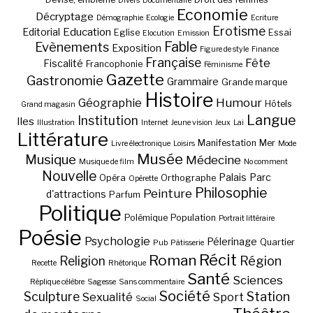
Divers
Documentaire
Economie
Décryptage
Démographie
Ecologie
Ecriture
Erotisme
Education
Editorial
Eglise
Essai
Elocution
Emission
Fable
Evènements
Exposition
Figure de style
Finance
Française
Fête
Fiscalité
Francophonie
Féminisme
Gazette
Gastronomie
Grammaire
Grande marque
Histoire
Géographie
Humour
Hôtels
Grand magasin
Langue
Institution
Iles
Illustration
Internet
Jeune vision
Jeux
Lai
Littérature
Manifestation
Mer
Livre électronique
Loisirs
Mode
Musée
Musique
Médecine
Musique de film
No comment
Nouvelle
Palais
Parc
Opéra
Orthographe
Opérette
Philosophie
Peinture
d'attractions
Parfum
Politique
Polémique
Population
Portrait littéraire
Poésie
Psychologie
Pélerinage
Quartier
Pub
Pâtisserie
Récit
Roman
Région
Religion
Recette
Rhétorique
Santé
Sciences
Réplique célèbre
Sagesse
Sans commentaire
Société
Station
Sculpture
Sexualité
Sport
Social