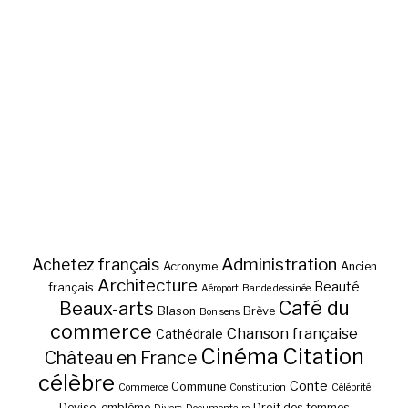
Administration
Achetez français
Acronyme
Ancien
Architecture
Beauté
français
Aéroport
Bande dessinée
Café du
Beaux-arts
Blason
Brève
Bon sens
commerce
Chanson française
Cathédrale
Cinéma
Citation
Château en France
célèbre
Conte
Commune
Commerce
Constitution
Célébrité
Devise, emblème
Droit des femmes