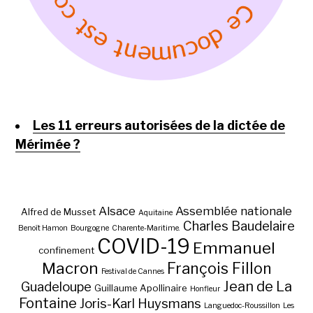
Les 11 erreurs autorisées de la dictée de
Mérimée ?
Alsace
Assemblée nationale
Alfred de Musset
Aquitaine
Charles Baudelaire
Benoît Hamon
Bourgogne
Charente-Maritime.
COVID-19
Emmanuel
confinement
Macron
François Fillon
Festival de Cannes
Jean de La
Guadeloupe
Guillaume Apollinaire
Honfleur
Fontaine
Joris-Karl Huysmans
Languedoc-Roussillon
Les